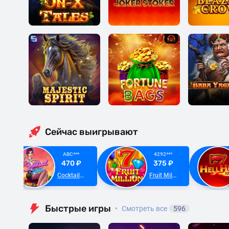
Сейчас выигрывают
ABC***
4292***
470
₽
375
₽
Cocktail Nights
Fruit Million
Быстрые игры
•
Cмотреть все
596