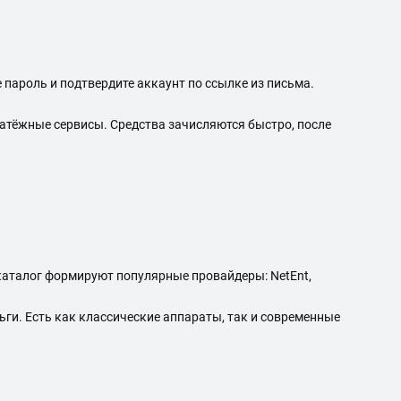
е пароль и подтвердите аккаунт по ссылке из письма.
атёжные сервисы. Средства зачисляются быстро, после
 каталог формируют популярные провайдеры: NetEnt,
ьги. Есть как классические аппараты, так и современные