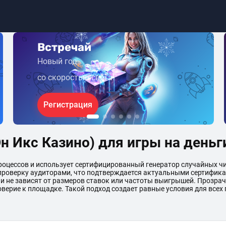
Встречай
Новый год
со скоростью света!
Регистрация
н Икс Казино) для игры на деньги
процессов и использует сертифицированный генератор случайных ч
роверку аудиторами, что подтверждается актуальными сертификат
 и не зависят от размеров ставок или частоты выигрышей. Прозра
оверие к площадке. Такой подход создает равные условия для всех