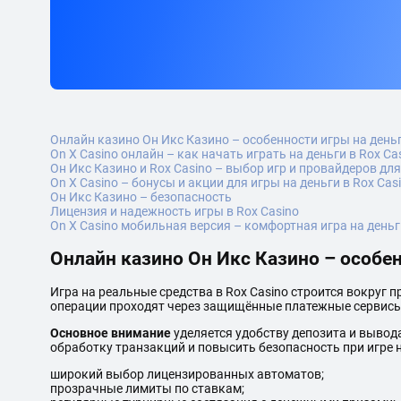
Слоты
Лидеры
Онлайн казино Он Икс Казино – особенности игры на деньг
On X Casino онлайн – как начать играть на деньги в Rox Ca
Он Икс Казино и Rox Casino – выбор игр и провайдеров для
On X Casino – бонусы и акции для игры на деньги в Rox Cas
Он Икс Казино – безопасность
Лицензия и надежность игры в Rox Casino
On X Casino мобильная версия – комфортная игра на деньги
Онлайн казино Он Икс Казино – особен
Игра на реальные средства в Rox Casino строится вокруг 
операции проходят через защищённые платежные сервисы
Основное внимание
уделяется удобству депозита и вывод
обработку транзакций и повысить безопасность при игре н
широкий выбор лицензированных автоматов;
прозрачные лимиты по ставкам;