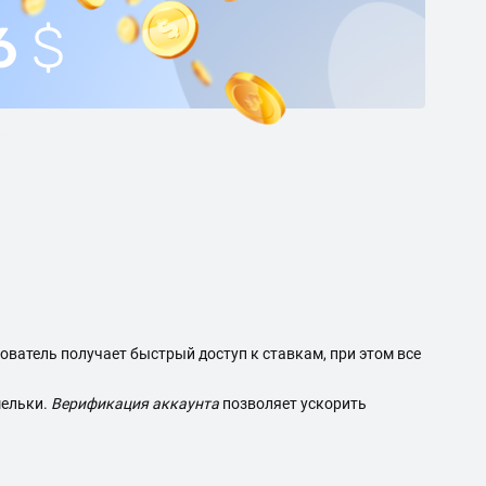
6
$
ователь получает быстрый доступ к ставкам, при этом все
шельки.
Верификация аккаунта
позволяет ускорить