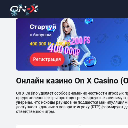
Стартуй
с бонусом
400 000 ₽ + 200 FS
!
Регистрация
Онлайн казино On X Casino (О
On X Casino уделяет особое внимание честности игровых 
представленные игры проходят регулярную независимую п
уверены, что исходы раундов не поддаются манипуляциям
доступность данных о возврате игроку (RTP) формируют д
ответственной игры.