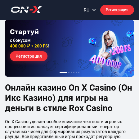
RU
Регистрация
Стартуй
с бонусом
400 000 ₽ + 200 FS
!
Регистрация
Онлайн казино On X Casino (Он
Икс Казино) для игры на
деньги в стиле Rox Casino
On X Casino уделяет особое внимание честности игровых
процессов и использует сертифицированный генератор
случайных чисел для формирования результатов каждого
раунда. Все представленные игры проходят регулярную