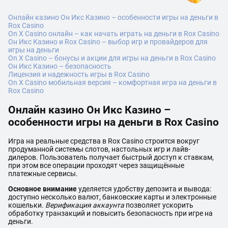
Онлайн казино Он Икс Казино – особенности игры на деньги в
Rox Casino
On X Casino онлайн – как начать играть на деньги в Rox Casino
Он Икс Казино и Rox Casino – выбор игр и провайдеров для
игры на деньги
On X Casino – бонусы и акции для игры на деньги в Rox Casino
Он Икс Казино – безопасность
Лицензия и надежность игры в Rox Casino
On X Casino мобильная версия – комфортная игра на деньги в
Rox Casino
Онлайн казино Он Икс Казино –
особенности игры на деньги в Rox Casino
Игра на реальные средства в Rox Casino строится вокруг
продуманной системы слотов, настольных игр и лайв-
дилеров. Пользователь получает быстрый доступ к ставкам,
при этом все операции проходят через защищённые
платежные сервисы.
Основное внимание
уделяется удобству депозита и вывода:
доступно несколько валют, банковские карты и электронные
кошельки.
Верификация аккаунта
позволяет ускорить
обработку транзакций и повысить безопасность при игре на
деньги.