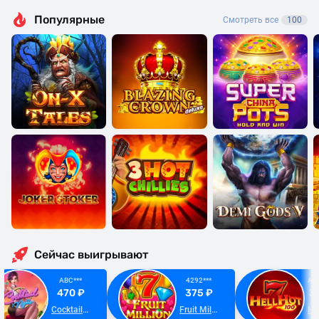
Популярные
Смотреть все
100
Сейчас выигрывают
ABC***
4292***
470
₽
375
₽
3
Cocktail Nights
Fruit Million