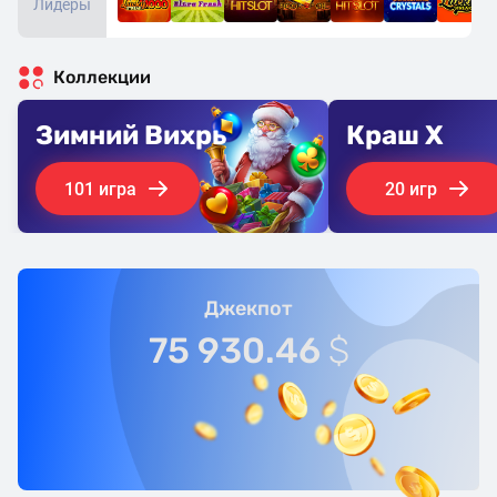
Лидеры
Коллекции
Зимний Вихрь
Краш Х
101 игра
20 игр
Джекпот
75 930.46
$