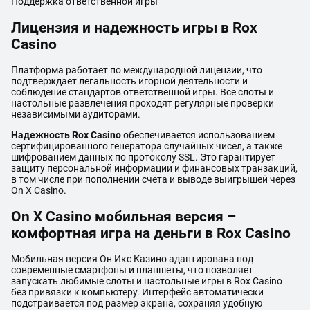
Поддержка ответственной игры
Лицензия и надежность игры в Rox
Casino
Платформа работает по международной лицензии, что
подтверждает легальность игорной деятельности и
соблюдение стандартов ответственной игры. Все слоты и
настольные развлечения проходят регулярные проверки
независимыми аудиторами.
Надежность Rox Casino
обеспечивается использованием
сертифицированного генератора случайных чисел, а также
шифрованием данных по протоколу SSL. Это гарантирует
защиту персональной информации и финансовых транзакций,
в том числе при пополнении счёта и выводе выигрышей через
On X Casino.
On X Casino мобильная версия –
комфортная игра на деньги в Rox Casino
Мобильная версия Он Икс Казино адаптирована под
современные смартфоны и планшеты, что позволяет
запускать любимые слоты и настольные игры в Rox Casino
без привязки к компьютеру. Интерфейс автоматически
подстраивается под размер экрана, сохраняя удобную