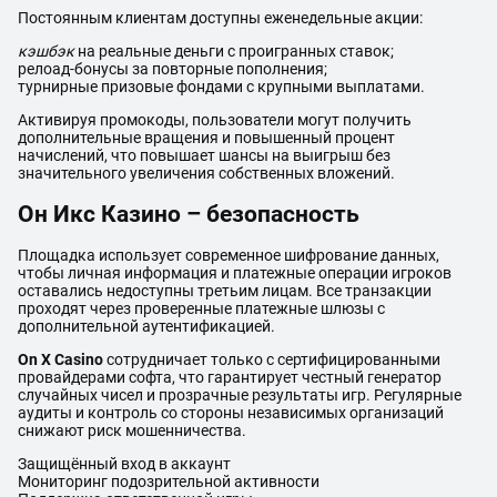
Постоянным клиентам доступны еженедельные акции:
кэшбэк
на реальные деньги с проигранных ставок;
релоад-бонусы за повторные пополнения;
турнирные призовые фондами с крупными выплатами.
Активируя промокоды, пользователи могут получить
дополнительные вращения и повышенный процент
начислений, что повышает шансы на выигрыш без
значительного увеличения собственных вложений.
Он Икс Казино – безопасность
Площадка использует современное шифрование данных,
чтобы личная информация и платежные операции игроков
оставались недоступны третьим лицам. Все транзакции
проходят через проверенные платежные шлюзы с
дополнительной аутентификацией.
On X Casino
сотрудничает только с сертифицированными
провайдерами софта, что гарантирует честный генератор
случайных чисел и прозрачные результаты игр. Регулярные
аудиты и контроль со стороны независимых организаций
снижают риск мошенничества.
Защищённый вход в аккаунт
Мониторинг подозрительной активности