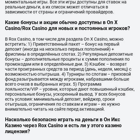
моментальные игры. Все эти игры доступны для ставок на
реальные деньги, а их список может отличаться в
зависимости от страны и ограничений провайдеров.
Какие бонусы и акции обычно доступны в On X
Casino/Rox Casino для новых и постоянных игроков?
В Rox Casino, в том числе для раздела On X Casino, можно
встретить: 1) Приветственный пакет – бонус на первый
депозит (иногда на несколько первых пополнений) +
фриспины в определённых слотах. 2) Регулярные депозитные
бонусы – дополнительные проценты к сумме пополнения по
промокодам или в определённые дни. 3) Кэшбек – возврат
части проигранных средств за период (день, неделя, месяц) с
возможностью отыгрыша. 4) Турниры по слотам – призовой
фонд разыгрывается между игроками, набравшими больше
всего очков в выбранных играх. 5) Программа
лояльности/VIP – уровни, которые дают повышенный кэшбек,
персональные бонусы, ускоренный вывод. У всех бонусов
есть условия: минимальный депозит, вейджер, сроки
отыгрыша, ограничения по ставкам и играм – их нужно
внимательно читать на сайте перед активацией.
Насколько безопасно играть на деньги в Он Икс
Казино через Rox Casino и есть ли у этого казино
лицензия?