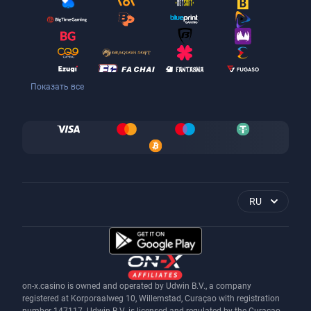
Борьба с отмыванием денег
Показать все
RU
on-x.casino is owned and operated by Udwin B.V., a company
registered at Korporaalweg 10, Willemstad, Curaçao with registration