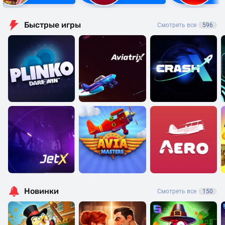
Быстрые игры
Cмотреть все
596
Новинки
Смотреть все
150