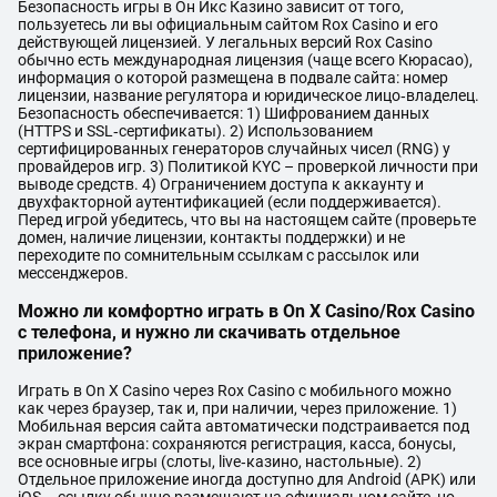
Безопасность игры в Он Икс Казино зависит от того,
пользуетесь ли вы официальным сайтом Rox Casino и его
действующей лицензией. У легальных версий Rox Casino
обычно есть международная лицензия (чаще всего Кюрасао),
информация о которой размещена в подвале сайта: номер
лицензии, название регулятора и юридическое лицо‑владелец.
Безопасность обеспечивается: 1) Шифрованием данных
(HTTPS и SSL‑сертификаты). 2) Использованием
сертифицированных генераторов случайных чисел (RNG) у
провайдеров игр. 3) Политикой KYC – проверкой личности при
выводе средств. 4) Ограничением доступа к аккаунту и
двухфакторной аутентификацией (если поддерживается).
Перед игрой убедитесь, что вы на настоящем сайте (проверьте
домен, наличие лицензии, контакты поддержки) и не
переходите по сомнительным ссылкам с рассылок или
мессенджеров.
Можно ли комфортно играть в On X Casino/Rox Casino
с телефона, и нужно ли скачивать отдельное
приложение?
Играть в On X Casino через Rox Casino с мобильного можно
как через браузер, так и, при наличии, через приложение. 1)
Мобильная версия сайта автоматически подстраивается под
экран смартфона: сохраняются регистрация, касса, бонусы,
все основные игры (слоты, live‑казино, настольные). 2)
Отдельное приложение иногда доступно для Android (APK) или