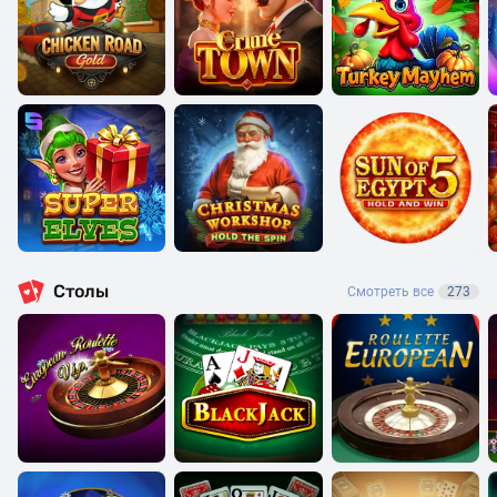
Столы
Смотреть все
273