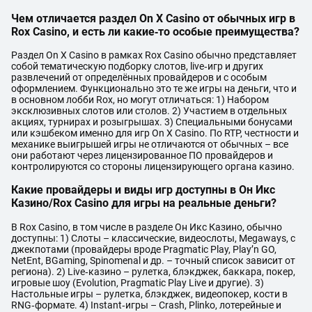
Чем отличается раздел On X Casino от обычных игр в
Rox Casino, и есть ли какие‑то особые преимущества?
Раздел On X Casino в рамках Rox Casino обычно представляет
собой тематическую подборку слотов, live‑игр и других
развлечений от определённых провайдеров и с особым
оформлением. Функционально это те же игры на деньги, что и
в основном лобби Rox, но могут отличаться: 1) Набором
эксклюзивных слотов или столов. 2) Участием в отдельных
акциях, турнирах и розыгрышах. 3) Специальными бонусами
или кэшбеком именно для игр On X Casino. По RTP, честности и
механике выигрышей игры не отличаются от обычных – все
они работают через лицензированное ПО провайдеров и
контролируются со стороны лицензирующего органа казино.
Какие провайдеры и виды игр доступны в Он Икс
Казино/Rox Casino для игры на реальные деньги?
В Rox Casino, в том числе в разделе Он Икс Казино, обычно
доступны: 1) Слоты – классические, видеослоты, Megaways, с
джекпотами (провайдеры вроде Pragmatic Play, Play’n GO,
NetEnt, BGaming, Spinomenal и др. – точный список зависит от
региона). 2) Live‑казино – рулетка, блэкджек, баккара, покер,
игровые шоу (Evolution, Pragmatic Play Live и другие). 3)
Настольные игры – рулетка, блэкджек, видеопокер, кости в
RNG‑формате. 4) Instant‑игры – Crash, Plinko, лотерейные и