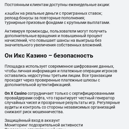
Постоянным клиентам доступны еженедельные акции:
кэшбэк
на реальные деньги с проигранных ставок;
релоад-бонусы за повторные пополнения;
турнирные призовые фондами с крупными выплатами.
Активируя промокоды, пользователи могут получить
дополнительные вращения и повышенный процент
начислений, что повышает шансы на выигрыш без
значительного увеличения собственных вложений.
Он Икс Казино – безопасность
Площадка использует современное шифрование данных,
чтобы личная информация и платежные операции игроков
оставались недоступны третьим лицам. Все транзакции
проходят через проверенные платежные шлюзы с
дополнительной аутентификацией.
On X Casino
сотрудничает только с сертифицированными
провайдерами софта, что гарантирует честный генератор
случайных чисел и прозрачные результаты игр. Регулярные
аудиты и контроль со стороны независимых организаций
снижают риск мошенничества.
Защищённый вход в аккаунт
Мониторинг подозрительной активности