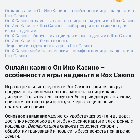
Онлайн казино Он Икс Казино – особенности игры на деньги в
Rox Casino
On X Casino онлайн – как начать играть на деньги в Rox Casino
Он Икс Казино и Rox Casino – выбор игр и провайдеров для
игры на деньги
On X Casino – бонусы и акции для игры на деньги в Rox Casino
Он Икс Казино – безопасность
Лицензия и надежность игры в Rox Casino
On X Casino мобильная версия – комфортная игра на деньги в
Rox Casino
Онлайн казино Он Икс Казино –
особенности игры на деньги в Rox Casino
Игра на реальные средства в Rox Casino строится вокруг
продуманной системы слотов, настольных игр и лайв-
дилеров. Пользователь получает быстрый доступ к ставкам,
при этом все операции проходят через защищённые
платежные сервисы.
Основное внимание
уделяется удобству депозита и вывода:
доступно несколько валют, банковские карты и электронные
кошельки.
Верификация аккаунта
позволяет ускорить
обработку транзакций и повысить безопасность при игре на
деньги.