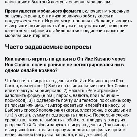
навигацию и быстрый доступ к основным разделам.
Преимущества мобильного формата
включают мгновенную
загрузку страниц, оптимизированную работу кассы и
поддержку жестов. Игроки могут пополнять баланс, выводить
выигрыш и активировать бонусы в пару нажатий, не жертвуя
качеством графики и стабильностью соединения даже при
мобильном интернете.
Часто задаваемые вопросы
Как начать играть на деньги в Он Икс Казино через
Rox Casino, если я раньше не регистрировался ни в
одном онлайн‑казино?
Чтобы начать играть на деньги в Он Икс Казино через Rox
Casino, вам нужно: 1) Зайти на официальный сайт Rox Casino
или его актуальное зеркало. 2) Нажать «Регистрация» и
заполнить форму (e‑mail, пароль, валюта, при наличии –
промокод). 3) Подтвердить почту или телефон по ссылке/коду
из письма или SMS. 4) Авторизоваться и перейти в кассу. 5)
Выбрать способ пополнения (карты, электронные кошельки и
т.п.), указать сумму и подтвердить платеж. После зачисления
средств вы можете выбрать любой слот или другую игру из
раздела On X Casino и запускать игру на деньги. Для вывода
выигрышей желательно сразу заполнить профиль и пройти
верификацию (загрузка паспорта, иногда – селфи).