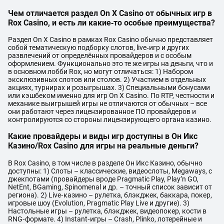
Чем отличается раздел On X Casino от обычных игр в
Rox Casino, и есть ли какие‑то особые преимущества?
Раздел On X Casino в рамках Rox Casino обычно представляет
собой тематическую подборку слотов, live‑игр и других
развлечений от определённых провайдеров и с особым
оформлением. Функционально это те же игры на деньги, что и
в основном лобби Rox, но могут отличаться: 1) Набором
эксклюзивных слотов или столов. 2) Участием в отдельных
акциях, турнирах и розыгрышах. 3) Специальными бонусами
или кэшбеком именно для игр On X Casino. По RTP, честности и
механике выигрышей игры не отличаются от обычных – все
они работают через лицензированное ПО провайдеров и
контролируются со стороны лицензирующего органа казино.
Какие провайдеры и виды игр доступны в Он Икс
Казино/Rox Casino для игры на реальные деньги?
В Rox Casino, в том числе в разделе Он Икс Казино, обычно
доступны: 1) Слоты – классические, видеослоты, Megaways, с
джекпотами (провайдеры вроде Pragmatic Play, Play’n GO,
NetEnt, BGaming, Spinomenal и др. – точный список зависит от
региона). 2) Live‑казино – рулетка, блэкджек, баккара, покер,
игровые шоу (Evolution, Pragmatic Play Live и другие). 3)
Настольные игры – рулетка, блэкджек, видеопокер, кости в
RNG‑формате. 4) Instant‑игры – Crash, Plinko, лотерейные и