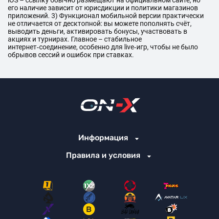
iOS – ссылку обычно размещают на официальном сайте, но
его наличие зависит от юрисдикции и политики магазинов
приложений. 3) Функционал мобильной версии практически
не отличается от десктопной: вы можете пополнять счёт,
выводить деньги, активировать бонусы, участвовать в
акциях и турнирах. Главное – стабильное
интернет‑соединение, особенно для live‑игр, чтобы не было
обрывов сессий и ошибок при ставках.
Информация
Правила и условия
О нас
Программа лояльности
Джекпот
Правила и условия
Партнерам
Новости
Кешбэк
Политика конфиденциальности
Мобильное приложение
FAQ
Политика возврата
Ответственная игра