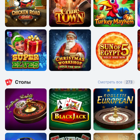
Столы
Смотреть все
273