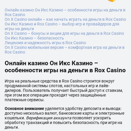
Онлайн казино Он Икс Казино – особенности игры на деньги в
Rox Casino
On X Casino онлайн – как начать играть на деньги в Rox Casino
Он Икс Казино и Rox Casino – выбор игр и провайдеров для
игры на деньги
On X Casino – бонусы и акции для игры на деньги в Rox Casino
Он Икс Казино – безопасность
Лицензия и надежность игры в Rox Casino
On X Casino мобильная версия – комфортная игра на деньги в
Rox Casino
Онлайн казино Он Икс Казино –
особенности игры на деньги в Rox Casino
Игра на реальные средства в Rox Casino строится вокруг
продуманной системы слотов, настольных игр и лайв-
дилеров. Пользователь получает быстрый доступ к ставкам,
при этом все операции проходят через защищённые
платежные сервисы.
Основное внимание
уделяется удобству депозита и вывода:
доступно несколько валют, банковские карты и электронные
кошельки.
Верификация аккаунта
позволяет ускорить
обработку транзакций и повысить безопасность при игре на
деньги.