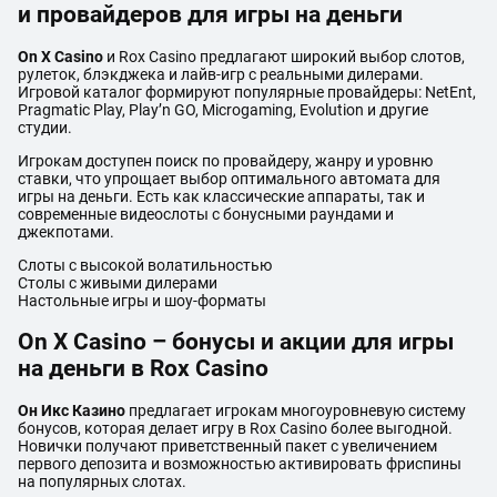
и провайдеров для игры на деньги
On X Casino
и Rox Casino предлагают широкий выбор слотов,
рулеток, блэкджека и лайв-игр с реальными дилерами.
Игровой каталог формируют популярные провайдеры: NetEnt,
Pragmatic Play, Play’n GO, Microgaming, Evolution и другие
студии.
Игрокам доступен поиск по провайдеру, жанру и уровню
ставки, что упрощает выбор оптимального автомата для
игры на деньги. Есть как классические аппараты, так и
современные видеослоты с бонусными раундами и
джекпотами.
Слоты с высокой волатильностью
Столы с живыми дилерами
Настольные игры и шоу-форматы
On X Casino – бонусы и акции для игры
на деньги в Rox Casino
Он Икс Казино
предлагает игрокам многоуровневую систему
бонусов, которая делает игру в Rox Casino более выгодной.
Новички получают приветственный пакет с увеличением
первого депозита и возможностью активировать фриспины
на популярных слотах.