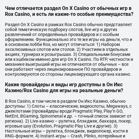
Чем отличается раздел On X Casino от обычных игр в
Rox Casino, и есть ли какие‑то особые преимущества?
Раздел On X Casino в рамках Rox Casino обычно представляет
собой тематическую подборку слотов, live‑игр и других
развлечений от определённых провайдеров и с особым
оформлением. Функционально это те же игры на деньги, что и
в основном лобби Rox, но могут отличаться: 1) Набором
эксклюзивных слотов или столов. 2) Участием в отдельных
акциях, турнирах и розыгрышах. 3) Специальными бонусами
или кэшбеком именно для игр On X Casino. По RTP, честности и
механике выигрышей игры не отличаются от обычных – все
они работают через лицензированное ПО провайдеров и
контролируются со стороны лицензирующего органа казино.
Какие провайдеры и виды игр доступны в Он Икс
Казино/Rox Casino для игры на реальные деньги?
В Rox Casino, в том числе в разделе Он Икс Казино, обычно
доступны: 1) Слоты – классические, видеослоты, Megaways, с
джекпотами (провайдеры вроде Pragmatic Play, Play’n GO,
NetEnt, BGaming, Spinomenal и др. – точный список зависит от
региона). 2) Live‑казино – рулетка, блэкджек, баккара, покер,
игровые шоу (Evolution, Pragmatic Play Live и другие). 3)
Настольные игры – рулетка, блэкджек, видеопокер, кости в
RNG‑формате. 4) Instant‑игры – Crash, Plinko, лотерейные и