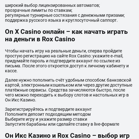
широкий выбор лицензированных автоматов;
прозрачные лимиты по ставкам;
регулярные турнирные состязания с денежными призами;
поддержка русского языка и круглосуточный саппорт.
On X Casino онлайн – как начать играть
на деньги в Rox Casino
Чтобы начать игру на реальные деньги, сперва пройдите
простую регистрацию на сайте Rox Casino: укажите e‑mail,
придумайте пароль и подтвердите аккаунт по ссылке из
письма. После этого откроется доступ к личному кабинету и
кассе.
Далее нужно пополнить счёт удобным способом: банковской
картой, электронным кошельком или через другие доступные
платёжные сервисы. Средства зачисляются быстро, после
чего можно переходить к выбору слотов и настольных игр в
Он Икс Казино.
Зарегистрируйтесь и подтвердите аккаунт
Пополните депозит подходящим методом
Выберите игру и укажите размер ставки
Запустите барабаны или сделайте ставку в live-формате
Он Икс Казино и Rox Casino – выбор игр