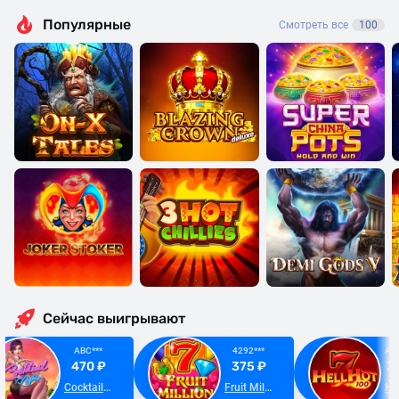
Популярные
Смотреть все
100
Сейчас выигрывают
ABC***
4292***
470
₽
375
₽
3
Cocktail Nights
Fruit Million