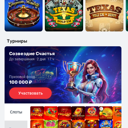
Турниры
Созвездие Счастья
До завершения
2 дня 17 ч
Призовой фонд
100 000
₽
Участвовать
Слоты