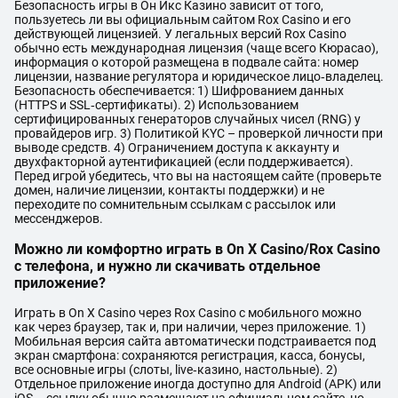
Безопасность игры в Он Икс Казино зависит от того,
пользуетесь ли вы официальным сайтом Rox Casino и его
действующей лицензией. У легальных версий Rox Casino
обычно есть международная лицензия (чаще всего Кюрасао),
информация о которой размещена в подвале сайта: номер
лицензии, название регулятора и юридическое лицо‑владелец.
Безопасность обеспечивается: 1) Шифрованием данных
(HTTPS и SSL‑сертификаты). 2) Использованием
сертифицированных генераторов случайных чисел (RNG) у
провайдеров игр. 3) Политикой KYC – проверкой личности при
выводе средств. 4) Ограничением доступа к аккаунту и
двухфакторной аутентификацией (если поддерживается).
Перед игрой убедитесь, что вы на настоящем сайте (проверьте
домен, наличие лицензии, контакты поддержки) и не
переходите по сомнительным ссылкам с рассылок или
мессенджеров.
Можно ли комфортно играть в On X Casino/Rox Casino
с телефона, и нужно ли скачивать отдельное
приложение?
Играть в On X Casino через Rox Casino с мобильного можно
как через браузер, так и, при наличии, через приложение. 1)
Мобильная версия сайта автоматически подстраивается под
экран смартфона: сохраняются регистрация, касса, бонусы,
все основные игры (слоты, live‑казино, настольные). 2)
Отдельное приложение иногда доступно для Android (APK) или