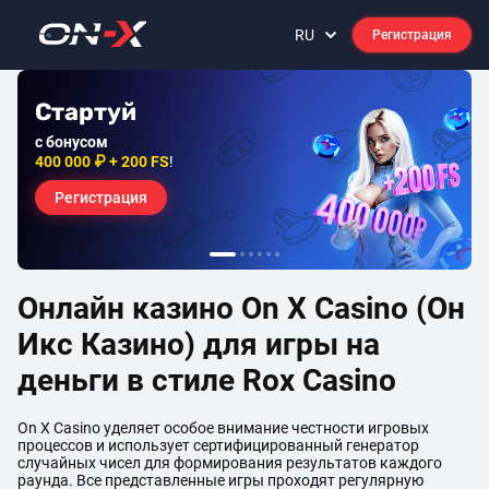
RU
Регистрация
Стартуй
с бонусом
400 000 ₽ + 200 FS
!
Регистрация
Онлайн казино On X Casino (Он
Икс Казино) для игры на
деньги в стиле Rox Casino
On X Casino уделяет особое внимание честности игровых
процессов и использует сертифицированный генератор
случайных чисел для формирования результатов каждого
раунда. Все представленные игры проходят регулярную