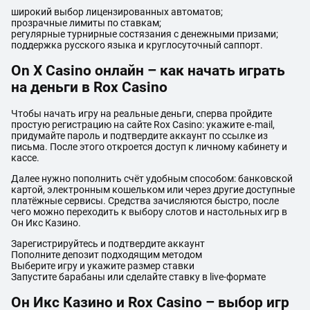
широкий выбор лицензированных автоматов;
прозрачные лимиты по ставкам;
регулярные турнирные состязания с денежными призами;
поддержка русского языка и круглосуточный саппорт.
On X Casino онлайн – как начать играть
на деньги в Rox Casino
Чтобы начать игру на реальные деньги, сперва пройдите
простую регистрацию на сайте Rox Casino: укажите e‑mail,
придумайте пароль и подтвердите аккаунт по ссылке из
письма. После этого откроется доступ к личному кабинету и
кассе.
Далее нужно пополнить счёт удобным способом: банковской
картой, электронным кошельком или через другие доступные
платёжные сервисы. Средства зачисляются быстро, после
чего можно переходить к выбору слотов и настольных игр в
Он Икс Казино.
Зарегистрируйтесь и подтвердите аккаунт
Пополните депозит подходящим методом
Выберите игру и укажите размер ставки
Запустите барабаны или сделайте ставку в live-формате
Он Икс Казино и Rox Casino – выбор игр