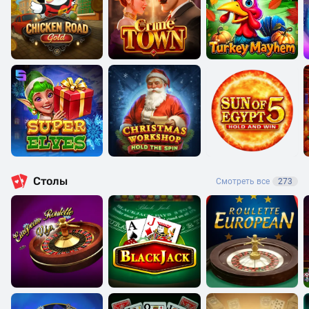
Столы
Смотреть все
273