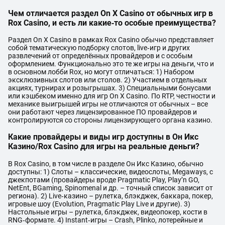
Чем отличается раздел On X Casino от обычных игр в
Rox Casino, и есть ли какие‑то особые преимущества?
Раздел On X Casino в рамках Rox Casino обычно представляет
собой тематическую подборку слотов, live‑игр и других
развлечений от определённых провайдеров и с особым
оформлением. Функционально это те же игры на деньги, что и
в основном лобби Rox, но могут отличаться: 1) Набором
эксклюзивных слотов или столов. 2) Участием в отдельных
акциях, турнирах и розыгрышах. 3) Специальными бонусами
или кэшбеком именно для игр On X Casino. По RTP, честности и
механике выигрышей игры не отличаются от обычных – все
они работают через лицензированное ПО провайдеров и
контролируются со стороны лицензирующего органа казино.
Какие провайдеры и виды игр доступны в Он Икс
Казино/Rox Casino для игры на реальные деньги?
В Rox Casino, в том числе в разделе Он Икс Казино, обычно
доступны: 1) Слоты – классические, видеослоты, Megaways, с
джекпотами (провайдеры вроде Pragmatic Play, Play’n GO,
NetEnt, BGaming, Spinomenal и др. – точный список зависит от
региона). 2) Live‑казино – рулетка, блэкджек, баккара, покер,
игровые шоу (Evolution, Pragmatic Play Live и другие). 3)
Настольные игры – рулетка, блэкджек, видеопокер, кости в
RNG‑формате. 4) Instant‑игры – Crash, Plinko, лотерейные и