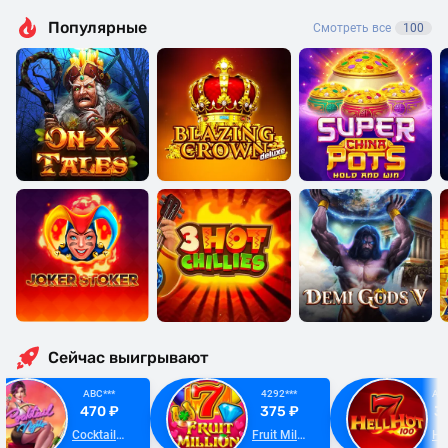
Популярные
Смотреть все
100
Сейчас выигрывают
ABC***
4292***
470
₽
375
₽
3
Cocktail Nights
Fruit Million