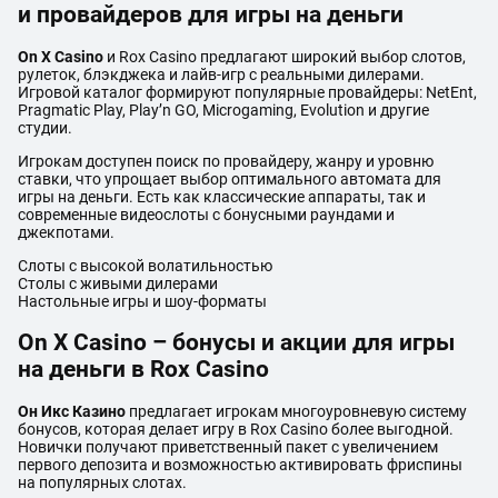
и провайдеров для игры на деньги
On X Casino
и Rox Casino предлагают широкий выбор слотов,
рулеток, блэкджека и лайв-игр с реальными дилерами.
Игровой каталог формируют популярные провайдеры: NetEnt,
Pragmatic Play, Play’n GO, Microgaming, Evolution и другие
студии.
Игрокам доступен поиск по провайдеру, жанру и уровню
ставки, что упрощает выбор оптимального автомата для
игры на деньги. Есть как классические аппараты, так и
современные видеослоты с бонусными раундами и
джекпотами.
Слоты с высокой волатильностью
Столы с живыми дилерами
Настольные игры и шоу-форматы
On X Casino – бонусы и акции для игры
на деньги в Rox Casino
Он Икс Казино
предлагает игрокам многоуровневую систему
бонусов, которая делает игру в Rox Casino более выгодной.
Новички получают приветственный пакет с увеличением
первого депозита и возможностью активировать фриспины
на популярных слотах.