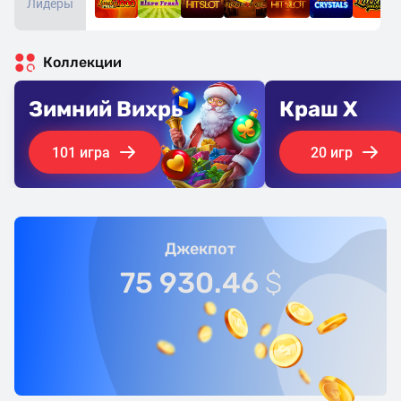
Лидеры
Коллекции
Зимний Вихрь
Краш Х
101 игра
20 игр
Джекпот
75 930.46
$