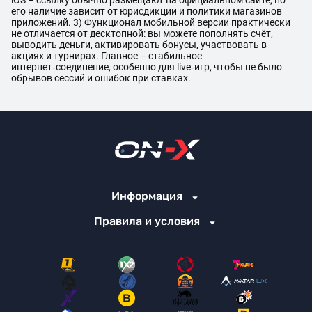
iOS – ссылку обычно размещают на официальном сайте, но
его наличие зависит от юрисдикции и политики магазинов
приложений. 3) Функционал мобильной версии практически
не отличается от десктопной: вы можете пополнять счёт,
выводить деньги, активировать бонусы, участвовать в
акциях и турнирах. Главное – стабильное
интернет‑соединение, особенно для live‑игр, чтобы не было
обрывов сессий и ошибок при ставках.
Информация
Правила и условия
О нас
Программа лояльности
Джекпот
Правила и условия
Партнерам
Новости
Кешбэк
Политика конфиденциальности
Мобильное приложение
FAQ
Политика возврата
Ответственная игра