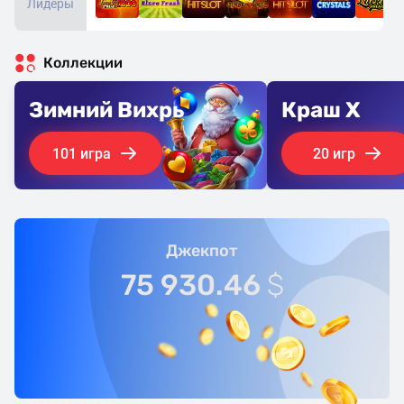
Лидеры
Коллекции
Зимний Вихрь
Краш Х
101 игра
20 игр
Джекпот
75 930.46
$