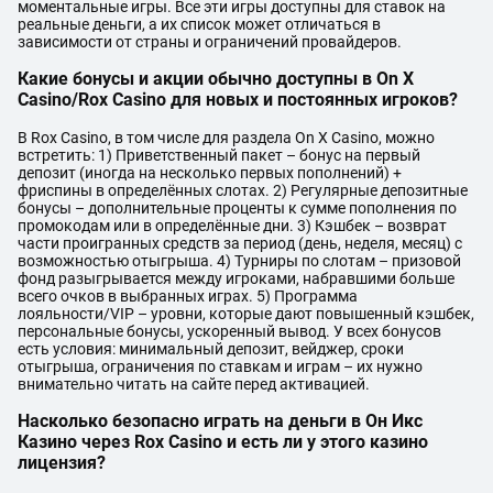
моментальные игры. Все эти игры доступны для ставок на
реальные деньги, а их список может отличаться в
зависимости от страны и ограничений провайдеров.
Какие бонусы и акции обычно доступны в On X
Casino/Rox Casino для новых и постоянных игроков?
В Rox Casino, в том числе для раздела On X Casino, можно
встретить: 1) Приветственный пакет – бонус на первый
депозит (иногда на несколько первых пополнений) +
фриспины в определённых слотах. 2) Регулярные депозитные
бонусы – дополнительные проценты к сумме пополнения по
промокодам или в определённые дни. 3) Кэшбек – возврат
части проигранных средств за период (день, неделя, месяц) с
возможностью отыгрыша. 4) Турниры по слотам – призовой
фонд разыгрывается между игроками, набравшими больше
всего очков в выбранных играх. 5) Программа
лояльности/VIP – уровни, которые дают повышенный кэшбек,
персональные бонусы, ускоренный вывод. У всех бонусов
есть условия: минимальный депозит, вейджер, сроки
отыгрыша, ограничения по ставкам и играм – их нужно
внимательно читать на сайте перед активацией.
Насколько безопасно играть на деньги в Он Икс
Казино через Rox Casino и есть ли у этого казино
лицензия?