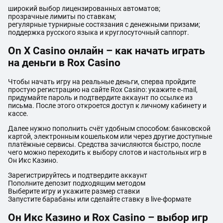
широкий выбор лицензированных автоматов;
прозрачные лимиты по ставкам;
регулярные турнирные состязания с денежными призами;
поддержка русского языка и круглосуточный саппорт.
On X Casino онлайн – как начать играть
на деньги в Rox Casino
Чтобы начать игру на реальные деньги, сперва пройдите
простую регистрацию на сайте Rox Casino: укажите e‑mail,
придумайте пароль и подтвердите аккаунт по ссылке из
письма. После этого откроется доступ к личному кабинету и
кассе.
Далее нужно пополнить счёт удобным способом: банковской
картой, электронным кошельком или через другие доступные
платёжные сервисы. Средства зачисляются быстро, после
чего можно переходить к выбору слотов и настольных игр в
Он Икс Казино.
Зарегистрируйтесь и подтвердите аккаунт
Пополните депозит подходящим методом
Выберите игру и укажите размер ставки
Запустите барабаны или сделайте ставку в live-формате
Он Икс Казино и Rox Casino – выбор игр