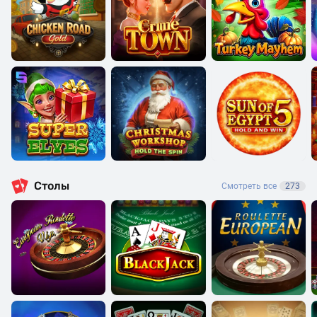
Столы
Смотреть все
273