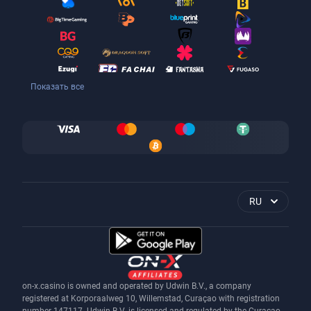
Борьба с отмыванием денег
Показать все
RU
on-x.casino is owned and operated by Udwin B.V., a company
registered at Korporaalweg 10, Willemstad, Curaçao with registration