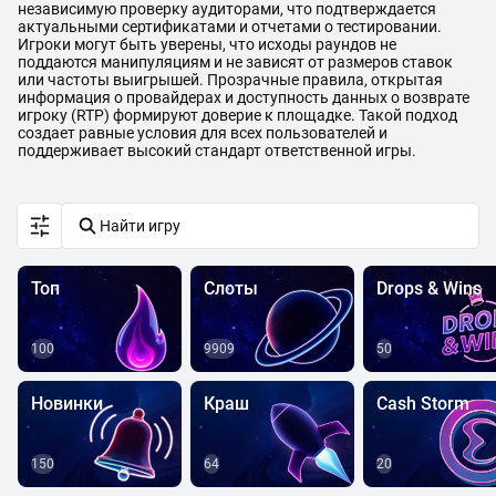
независимую проверку аудиторами, что подтверждается
актуальными сертификатами и отчетами о тестировании.
Игроки могут быть уверены, что исходы раундов не
поддаются манипуляциям и не зависят от размеров ставок
или частоты выигрышей. Прозрачные правила, открытая
информация о провайдерах и доступность данных о возврате
игроку (RTP) формируют доверие к площадке. Такой подход
создает равные условия для всех пользователей и
поддерживает высокий стандарт ответственной игры.
Топ
Слоты
Drops & Wins
100
9909
50
Новинки
Краш
Cash Storm
150
64
20