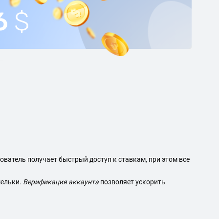
6
$
ователь получает быстрый доступ к ставкам, при этом все
шельки.
Верификация аккаунта
позволяет ускорить