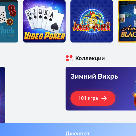
Коллекции
Зимний Вихрь
101 игра
Джекпот