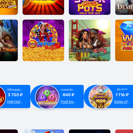
Albergajo***
romandubi***
4215***
3 750
₽
840
₽
1 716
₽
Hell Hot 100
Fruit Invaders
Gates of Olympus 1000