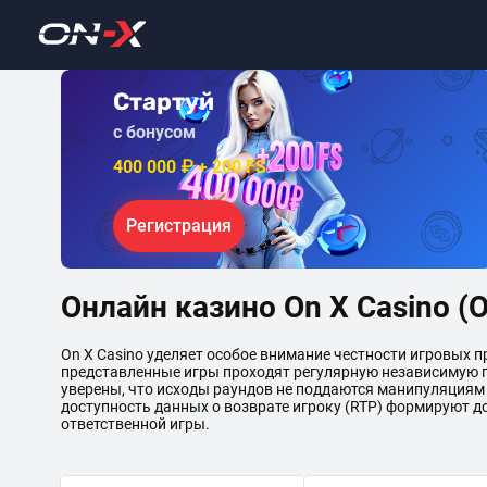
Стартуй
с бонусом
400 000 ₽ + 200 FS
!
Регистрация
Онлайн казино On X Casino (О
On X Casino уделяет особое внимание честности игровых 
представленные игры проходят регулярную независимую п
уверены, что исходы раундов не поддаются манипуляциям
доступность данных о возврате игроку (RTP) формируют д
ответственной игры.