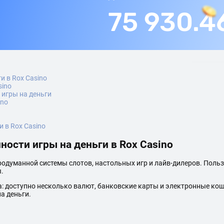
75 930.4
и в Rox Casino
sino
 игры на деньги
ino
 в Rox Casino
ности игры на деньги в Rox Casino
продуманной системы слотов, настольных игр и лайв-дилеров. Польз
.
а: доступно несколько валют, банковские карты и электронные ко
а деньги.