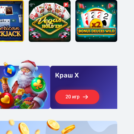
Краш Х
20 игр