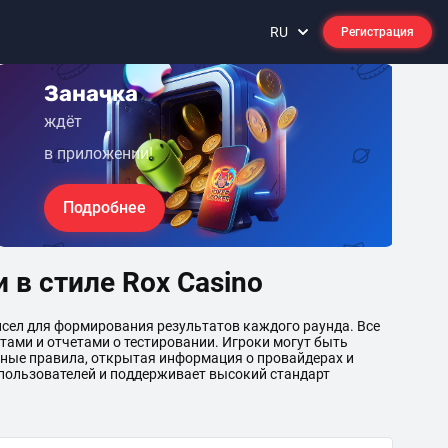
RU
Регистрация
Заначка
ждёт
в приложении!
Подробнее
 в стиле Rox Casino
исел для формирования результатов каждого раунда. Все
ами и отчетами о тестировании. Игроки могут быть
чные правила, открытая информация о провайдерах и
 пользователей и поддерживает высокий стандарт