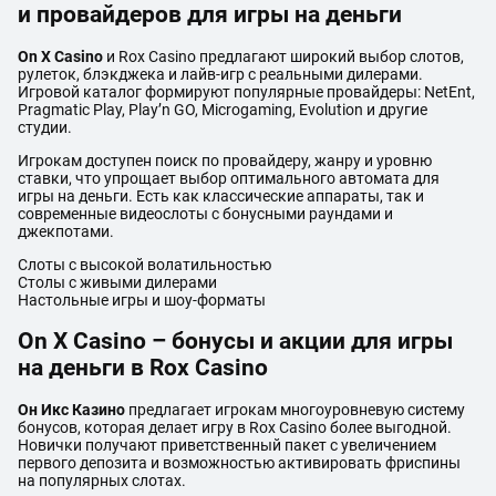
и провайдеров для игры на деньги
On X Casino
и Rox Casino предлагают широкий выбор слотов,
рулеток, блэкджека и лайв-игр с реальными дилерами.
Игровой каталог формируют популярные провайдеры: NetEnt,
Pragmatic Play, Play’n GO, Microgaming, Evolution и другие
студии.
Игрокам доступен поиск по провайдеру, жанру и уровню
ставки, что упрощает выбор оптимального автомата для
игры на деньги. Есть как классические аппараты, так и
современные видеослоты с бонусными раундами и
джекпотами.
Слоты с высокой волатильностью
Столы с живыми дилерами
Настольные игры и шоу-форматы
On X Casino – бонусы и акции для игры
на деньги в Rox Casino
Он Икс Казино
предлагает игрокам многоуровневую систему
бонусов, которая делает игру в Rox Casino более выгодной.
Новички получают приветственный пакет с увеличением
первого депозита и возможностью активировать фриспины
на популярных слотах.