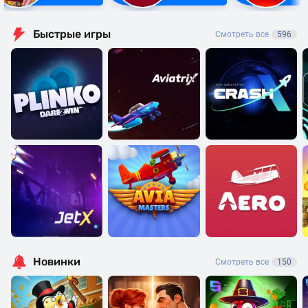
Быстрые игры
Cмотреть все
596
Новинки
Смотреть все
150