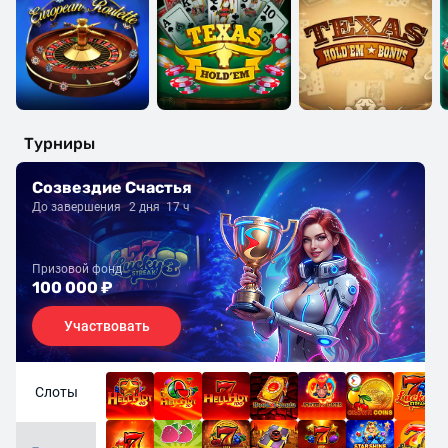
Турниры
Созвездие Счастья
До завершения
2 дня 17 ч
Призовой фонд
100 000
₽
Участвовать
Слоты