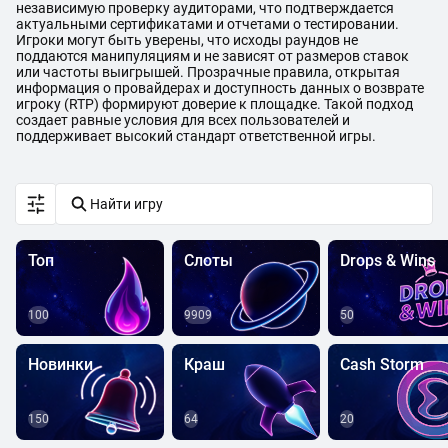
независимую проверку аудиторами, что подтверждается
актуальными сертификатами и отчетами о тестировании.
Игроки могут быть уверены, что исходы раундов не
поддаются манипуляциям и не зависят от размеров ставок
или частоты выигрышей. Прозрачные правила, открытая
информация о провайдерах и доступность данных о возврате
игроку (RTP) формируют доверие к площадке. Такой подход
создает равные условия для всех пользователей и
поддерживает высокий стандарт ответственной игры.
Топ
Слоты
Drops & Wins
100
9909
50
Новинки
Краш
Cash Storm
150
64
20